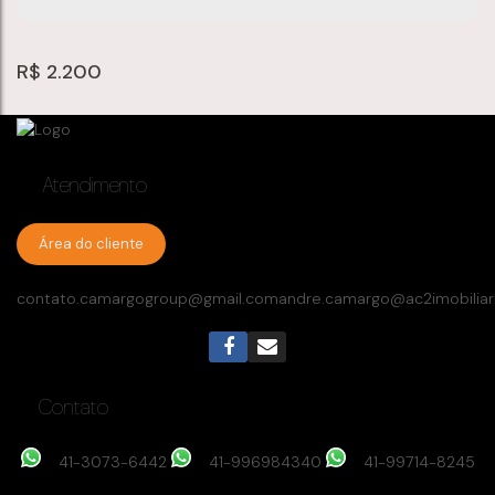
R$
2.200
Atendimento
Área do cliente
contato.camargogroup@gmail.com
andre.camargo@ac2imobiliar
Apartamento com 2 quartos, Cidade Industrial -
Curitiba
Cidade Industrial
,
Curitiba
,
Paraná
,
Brasil
Contato
2
dormitório(s)
1
banheiro(s)
50
m²
privativo:
1
sala(s)
50
m²
total:
.82
.82
1
vaga(s)
46
m²
útil:
.02
41-3073-6442
41-996984340
41-99714-8245