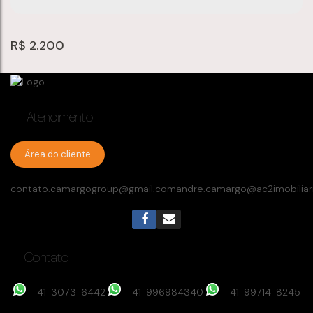
R$
2.200
Atendimento
Área do cliente
contato.camargogroup@gmail.com
andre.camargo@ac2imobiliar
Apartamento com 2 quartos, Cidade Industrial -
Curitiba
Cidade Industrial
,
Curitiba
,
Paraná
,
Brasil
Contato
2
dormitório(s)
1
banheiro(s)
50
m²
privativo:
1
sala(s)
50
m²
total:
.82
.82
1
vaga(s)
46
m²
útil:
.02
41-3073-6442
41-996984340
41-99714-8245