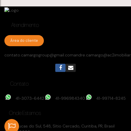
Atendimento
Área do cliente
contato.camargogroup@gmail.com
andre.camargo@ac2imobiliar
Contato
41-3073-6442
41-996984340
41-99714-8245
Onde Estamos
Rua Tijucas do Sul
,
548
,
Sítio Cercado
,
Curitiba
,
PR
,
Brasil