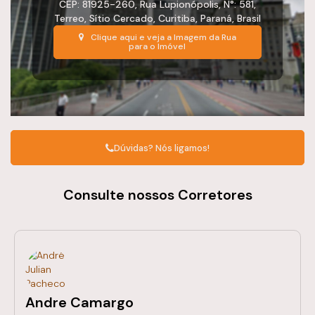
CEP: 81925-260
,
Rua Lupionópolis
,
N°:
581
,
Terreo
,
Sítio Cercado
,
Curitiba
,
Paraná
,
Brasil
Clique aqui e veja a
Imagem da Rua
para o Imóvel
Dúvidas? Nós ligamos!
Consulte nossos Corretores
Andre Camargo