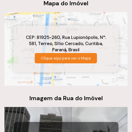
Mapa do Imóvel
#lojacomercial #oportunidade #empreender #curitiba
#negócios
CEP: 81925-260
,
Rua Lupionópolis
,
N°:
581
,
Terreo
,
Sítio Cercado
,
Curitiba
,
Paraná
,
Brasil
Clique aqui para ver o
Mapa
Imagem da Rua do Imóvel