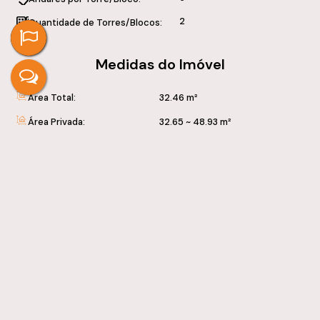
2
Quantidade de Torres/Blocos:
Medidas do Imóvel
Área Total:
32
.46
m²
Área Privada:
32
.65
~ 48
.93
m²
Área Útil:
32
.46
~ 150
.58
m²
Valores do Imóvel
R$
366.113
Valor de Venda
Localização do Imóvel
Rua João Bonat
,
N°:
494
Novo Mundo
Curitiba
Paraná, Brasil