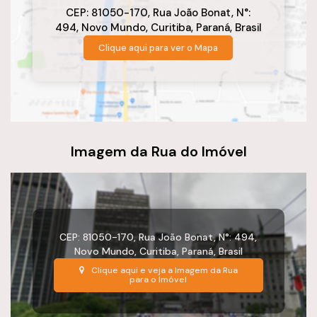
CEP: 81050-170
,
Rua João Bonat
,
N°:
494
,
Novo Mundo
,
Curitiba
,
Paraná
,
Brasil
Clique aqui para ver o
Mapa
Imagem da Rua do Imóvel
CEP: 81050-170
,
Rua João Bonat
,
N°:
494
,
Novo Mundo
,
Curitiba
,
Paraná
,
Brasil
Clique aqui e veja a
Imagem da Rua
para o Imóvel