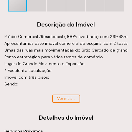
Descrição do Imóvel
Prédio Comercial /Residencial ( 100% averbado) com 369,48m2- B
Apresentamos este imóvel comercial de esquina, com 2 testadas 
Umas das ruas mais movimentadas do Sitio Cercado de grande flux
Ponto estratégico para vários ramos de comércio.

Lugar de Grande Movimento e Expansão.

* Excelente Localização.

Imóvel com três pisos;

Sendo:

1º Piso

Ver mais...
Uma sala comercial com 85 m².

2 garagem(capacidade par dois carros em cada)

Detalhes do Imóvel
2º Piso:

Serviços Próximos
Contém dois apartamentos
