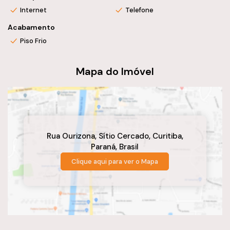
Proprietário aceita imóveis de menor valor, terreno ou automóv
Internet
Telefone
Acabamento
Piso Frio
Mapa do Imóvel
Rua Ourizona
,
Sítio Cercado
,
Curitiba
,
Paraná
,
Brasil
Clique aqui para ver o
Mapa