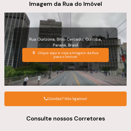
Imagem da Rua do Imóvel
Rua Ourizona
,
Sítio Cercado
,
Curitiba
,
Paraná
,
Brasil
Clique aqui e veja a
Imagem da Rua
para o Imóvel
Dúvidas? Nós ligamos!
Consulte nossos Corretores