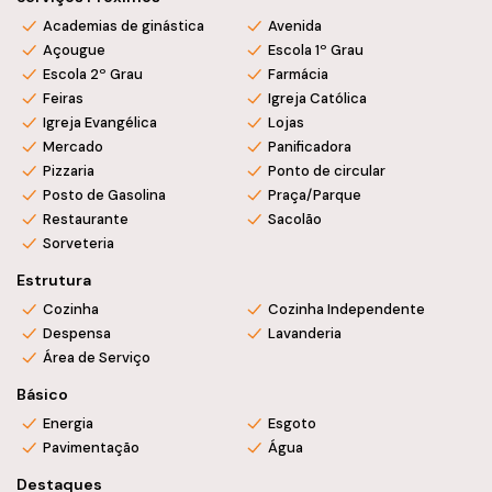
Sendo o 1º ap. com:

Academias de ginástica
Avenida
Ampla sala com sala de jantar.

Açougue
Escola 1º Grau
Cozinha

Escola 2º Grau
Farmácia
3 quartos 

Feiras
Igreja Católica
Igreja Evangélica
Lojas
2 banheiros

Mercado
Panificadora
Sacada com acesso ao 3ºpiso

Pizzaria
Ponto de circular
Posto de Gasolina
Praça/Parque
Restaurante
Sacolão
Sorveteria
2º apartamento contém:

2 quartos

Estrutura
Sala e sala de jantar 

Cozinha
Cozinha Independente
Cozinha

Despensa
Lavanderia
Banheiro,

Área de Serviço
3º piso 

Básico
Ampla área coberta com banheiro e churrasqueira 

Energia
Esgoto
Lavanderia descoberta

Pavimentação
Água
Ampla sacada

Destaques